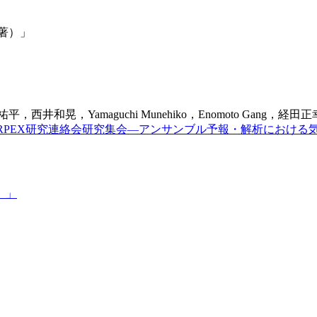
著）」
，高谷祐平，西井和晃，Yamaguchi Munehiko，Enomoto Gang，経田
RPEX研究連絡会研究集会―アンサンブル予報・解析における
）」