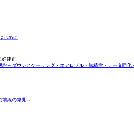
はじめに
，三好建正
解説～ダウンスケーリング・エアロゾル・層積雲・データ同化
気前線の発見～