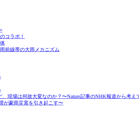
〜
のコラボ！
体
雨前線帯の大雨メカニズム
い
い
現場は何故大変なのか？〜Nature記事のNHK報道から考え
停滞が豪雨災害を引き起こす〜