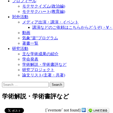
プロフィール
モテサクイズム(政治編)
モテサクハート(教育編)
対外活動
メディア出演・講演・イベント
講演などのご依頼はこちらからどうぞ(・∀・
動画
気象”楽”プログラム
著書一覧
研究活動
主な学術成果の紹介
学会発表
学術解説・学術書評など
研究プロジェクト
論文リスト(主著・共著)
Search
for:
学術解説・学術書評など
[`evernote` not found]