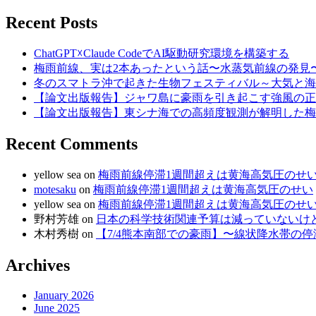
for:
Recent Posts
ChatGPT☓Claude CodeでAI駆動研究環境を構築する
梅雨前線、実は2本あったという話〜水蒸気前線の発見
冬のスマトラ沖で起きた生物フェスティバル～大気と海
【論文出版報告】ジャワ島に豪雨を引き起こす強風の正
【論文出版報告】東シナ海での高頻度観測が解明した梅
Recent Comments
yellow sea
on
梅雨前線停滞1週間超えは黄海高気圧のせ
motesaku
on
梅雨前線停滞1週間超えは黄海高気圧のせい
yellow sea
on
梅雨前線停滞1週間超えは黄海高気圧のせ
野村芳雄
on
日本の科学技術関連予算は減っていないけど、
木村秀樹
on
【7/4熊本南部での豪雨】〜線状降水帯の
Archives
January 2026
June 2025