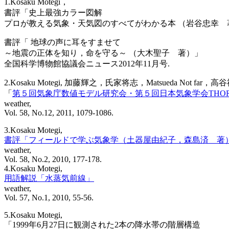
1.Kosaku Motegi，
書評「史上最強カラー図解
プロが教える気象・天気図のすべてがわかる本 （岩谷忠幸 
書評「 地球の声に耳をすませて
～地震の正体を知り，命を守る～ （大木聖子 著）」
全国科学博物館協議会ニュース2012年11月号.
2.Kosaku Motegi, 加藤輝之，氏家将志，Matsueda Not far
「
第５回気象庁数値モデル研究会・第５回日本気象学会THO
weather,
Vol. 58, No.12, 2011, 1079-1086.
3.Kosaku Motegi,
書評「フィールドで学ぶ気象学（土器屋由紀子，森島済 著
weather,
Vol. 58, No.2, 2010, 177-178.
4.Kosaku Motegi,
用語解説「水蒸気前線」
weather,
Vol. 57, No.1, 2010, 55-56.
5.Kosaku Motegi,
「1999年6月27日に観測された2本の降水帯の階層構造