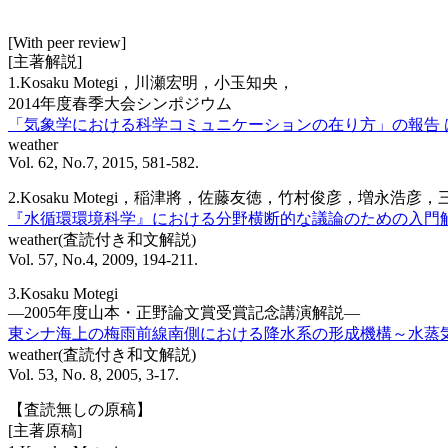
[With peer review]
[主著解説]
1.Kosaku Motegi，川瀬宏明，小玉知央，
2014年度春季大会シンポジウム
「気象学における科学コミュニケーションの在り方」の報告 
weather
Vol. 62, No.7, 2015, 581-582.
2.Kosaku Motegi，稲津將，佐藤友徳，竹村俊彦，増永浩彦
『水循環環境科学』における分野横断的な議論のための入門
weather(査読付き和文解説)
Vol. 57, No.4, 2009, 194-211.
3.Kosaku Motegi
―2005年度山本・正野論文賞受賞記念講演解説―
東シナ海上の梅雨前線南側における降水系の形成機構～水蒸
weather(査読付き和文解説)
Vol. 53, No. 8, 2005, 3-17.
【査読無しの原稿】
[主著原稿]