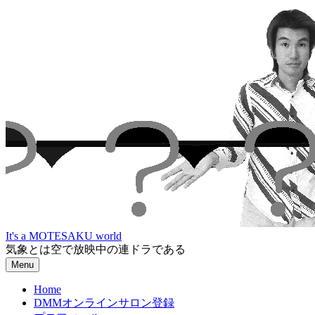
Skip
to
content
It's a MOTESAKU world
気象とは空で放映中の連ドラである
Menu
Home
DMMオンラインサロン登録