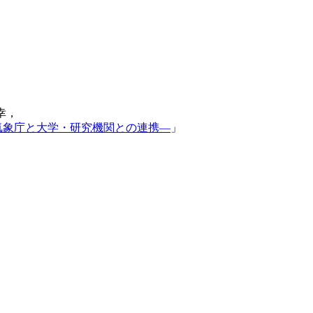
正幸，
気象庁と大学・研究機関との連携―
」