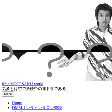
Skip
to
content
It's a MOTESAKU world
気象とは空で放映中の連ドラである
Menu
Home
DMMオンラインサロン登録