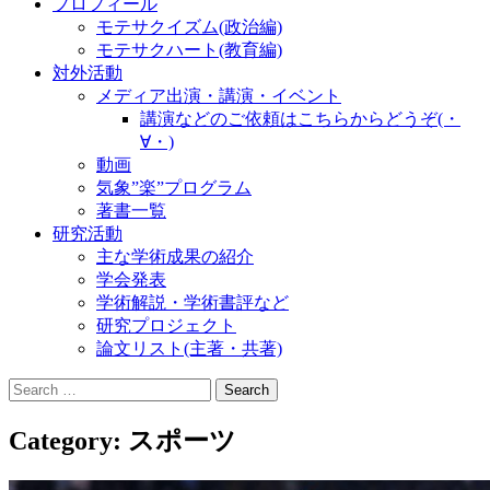
プロフィール
モテサクイズム(政治編)
モテサクハート(教育編)
対外活動
メディア出演・講演・イベント
講演などのご依頼はこちらからどうぞ(・
∀・)
動画
気象”楽”プログラム
著書一覧
研究活動
主な学術成果の紹介
学会発表
学術解説・学術書評など
研究プロジェクト
論文リスト(主著・共著)
Search
for:
Category:
スポーツ