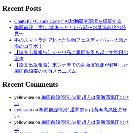
Recent Posts
ChatGPT☓Claude CodeでAI駆動研究環境を構築する
梅雨前線、実は2本あったという話〜水蒸気前線の発
見〜
冬のスマトラ沖で起きた生物フェスティバル～大気と
海のコラボ！
【論文出版報告】ジャワ島に豪雨を引き起こす強風の
正体
【論文出版報告】東シナ海での高頻度観測が解明した
梅雨前線帯の大雨メカニズム
Recent Comments
yellow sea
on
梅雨前線停滞1週間超えは黄海高気圧のせ
い
motesaku
on
梅雨前線停滞1週間超えは黄海高気圧のせ
い
yellow sea
on
梅雨前線停滞1週間超えは黄海高気圧のせ
い