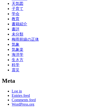
天気図
子育て
学会
教育
書籍紹介
書評
未分類
梅雨前線の正体
気象
気象楽
海洋学
生き方
科学
震災
Meta
Log in
Entries feed
Comments feed
WordPress.org