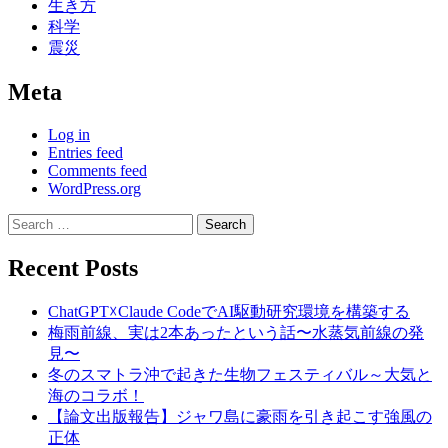
生き方
科学
震災
Meta
Log in
Entries feed
Comments feed
WordPress.org
Search
for:
Recent Posts
ChatGPT☓Claude CodeでAI駆動研究環境を構築する
梅雨前線、実は2本あったという話〜水蒸気前線の発
見〜
冬のスマトラ沖で起きた生物フェスティバル～大気と
海のコラボ！
【論文出版報告】ジャワ島に豪雨を引き起こす強風の
正体