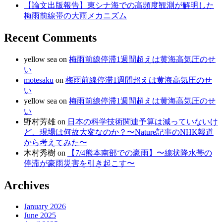
【論文出版報告】東シナ海での高頻度観測が解明した
梅雨前線帯の大雨メカニズム
Recent Comments
yellow sea
on
梅雨前線停滞1週間超えは黄海高気圧のせ
い
motesaku
on
梅雨前線停滞1週間超えは黄海高気圧のせ
い
yellow sea
on
梅雨前線停滞1週間超えは黄海高気圧のせ
い
野村芳雄
on
日本の科学技術関連予算は減っていないけ
ど、現場は何故大変なのか？〜Nature記事のNHK報道
から考えてみた〜
木村秀樹
on
【7/4熊本南部での豪雨】〜線状降水帯の
停滞が豪雨災害を引き起こす〜
Archives
January 2026
June 2025