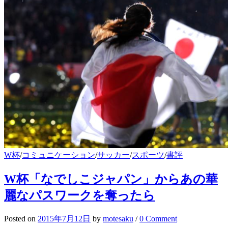
W杯
/
コミュニケーション
/
サッカー
/
スポーツ
/
書評
W杯「なでしこジャパン」からあの華
麗なパスワークを奪ったら
Posted
on
2015年7月12日
by
motesaku
/
0 Comment