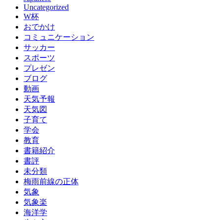
Uncategorized
W杯
おでかけ
コミュニケーション
サッカー
スポーツ
プレゼン
ブログ
動画
天気予報
天気図
子育て
学会
教育
書籍紹介
書評
未分類
梅雨前線の正体
気象
気象楽
海洋学